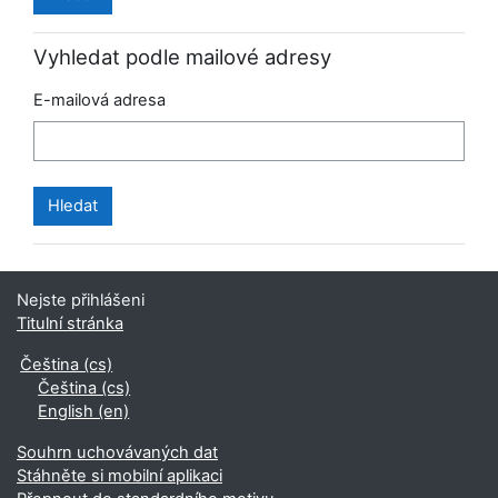
Vyhledat podle mailové adresy
E-mailová adresa
Nejste přihlášeni
Titulní stránka
Čeština ‎(cs)‎
Čeština ‎(cs)‎
English ‎(en)‎
Souhrn uchovávaných dat
Stáhněte si mobilní aplikaci